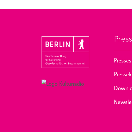
Pres
Presse
Pressek
Downlo
Newslet