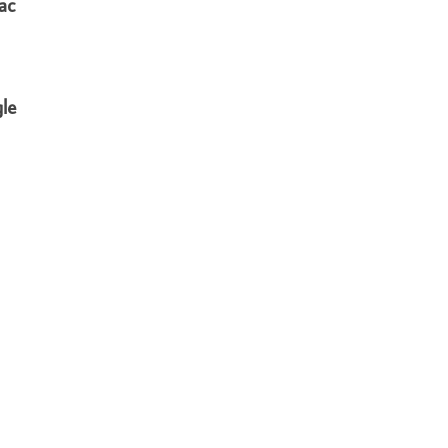
ac
gle