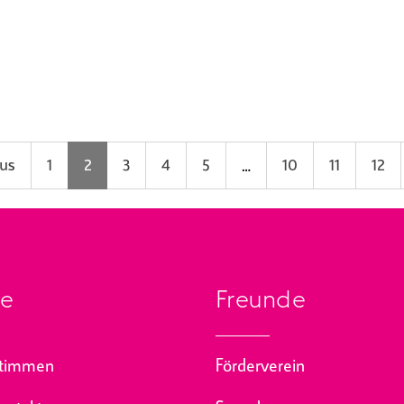
us
1
2
3
4
5
…
10
11
12
se
Freunde
stimmen
Förderverein