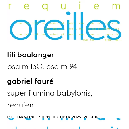
lili boulanger
psalm 130, psalm 24
gabriel fauré
super flumina babylonis,
requiem
philharmonie, so 19. oktober 2025, 20 uhr